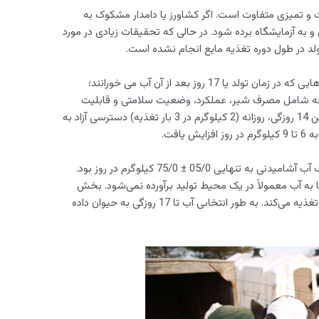
ت و تمیزی متفاوت است. اگر کشاورز یا دامدار مشکوک به
 به آزمایشگاه برده شود. در حالی که تحقیقات زیادی در مورد
تولد در طول دوره تغذیه مایع انجام نشده است.
محققان مطالعه‌ای انجام دادند راجع به گوساله‌هایی که در زمان تولد یا 17 روز بعد از آن آب می خورانند؛
لعه شامل مصرف شیر، عملکرد، وضعیت سلامتی و قابلیت
هضم مواد مغذی بود. به گوساله هایی که تا سن 14 روزگی، روزانه (2 کیلوگرم در 3 بار تغذیه) دسترسی آزاد به
افت.
نتایج 16 روز اول این مطالعه نشان داد که مصرف آب آشامیدنی به تنهایی 05/0 ± 75/0 کیلوگرم در روز بود.
 به آب معمولاً در یک محیط تولید برآورده نمی‌شود. بخش
بزرگی از دام شیری کمتر از 5 کیلوگرم آب در روز تغذیه می‌کند. به طور انتخابی آب تا 17 روزگی به حیوان داده