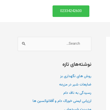
02334242600
ج
س
ت
نوشته‌های تازه
ج
و
روش های نگهداری بز
ب
ضایعات شیر در مزرعه
ر
رسیدگی به ناف دام
ا
ارزیابی ایمنی خوراک دام و آفلاتوکسین ها
ی
مدیریت شیردوشی