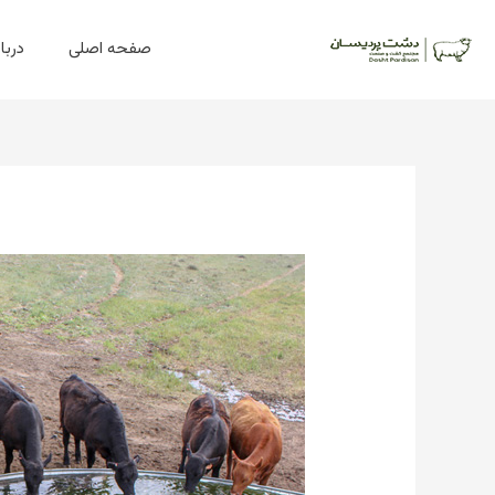
فتن
ه
صفحه اصلی
دربار
حتوا