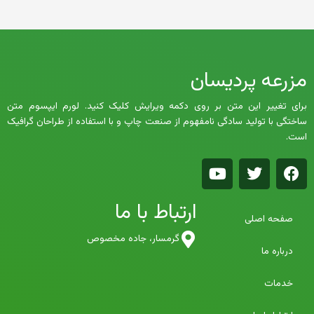
مزرعه پردیسان
برای تغییر این متن بر روی دکمه ویرایش کلیک کنید. لورم ایپسوم متن
ساختگی با تولید سادگی نامفهوم از صنعت چاپ و با استفاده از طراحان گرافیک
است.
Y
T
F
o
w
a
u
i
c
ارتباط با ما
t
t
e
صفحه اصلی
u
t
b
b
e
o
گرمسار، جاده مخصوص
درباره ما
e
r
o
k
خدمات