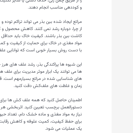
را از طریق چمن زنی، حذف دستی یا سایر تکنیک
و کوددهی مناسب انجام دهند.
مراتع ایجاد شده بین بذر می تواند تراکم توده
از چرا، دوباره رشد نمی کنند. کاهش محصول و 
کاشت بین بذر باشند. کیفیت خاک باید حداقل 
مواد مغذی در خاک برای حمایت از کیفیت و ک
با دست روش بسیار خوبی است که توانایی علف
این شیوه ها پراکندگی بذر، رشد علف های هرز 
ها می توانند یک ابزار موثر مدیریت برای علف ه
های شناسایی شده در مراتع بسیارمهم است. ق
زمان و غلظت‌ های علف‌کش دقت کنید.
اطمینان حاصل کنید که همه علف کش ها برای ح
دستورالعمل برچسب تعیین کنید. اثربخشی هر ع
نیاز به مواد مغذی و ماده خشک دام، تعداد حیوان
برای حفظ کیفیت، کمیت علوفه و کاهش رقابت با
یک عملیات می شود.