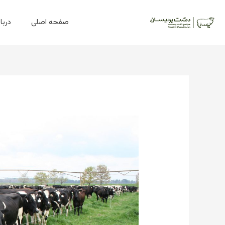
فتن
ه
صفحه اصلی
دربار
حتوا