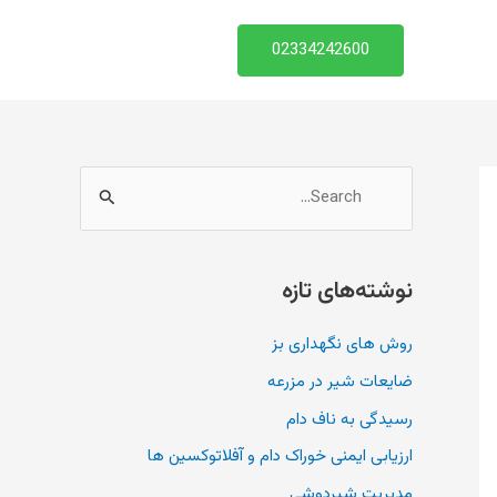
02334242600
ج
س
ت
نوشته‌های تازه
ج
و
روش های نگهداری بز
ب
ضایعات شیر در مزرعه
ر
رسیدگی به ناف دام
ا
ارزیابی ایمنی خوراک دام و آفلاتوکسین ها
ی
مدیریت شیردوشی