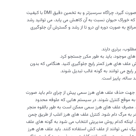
زمانی که مدیریت مراتع در فصل بهار به درستی صورت گیرد، چراگاه سرسبزتر و به تخمین دقیق DMI با کیفیت
ه خوراک حیوان نسبت به آن کاهش می یابد، می توانید رشد
مراتع به صورت دوره ای درو تا از رشد و گسترش آن جلوگیری
لوب، برتری دارند.
های موجود، باید به طور مکرر جستجو کرد.
رش علف های هرز کمتر رایج جلوگیری کنید. هنگامی که بدون
ایج می توانند به گونه غالب تبدیل شوند.
ساله، پاییز است.
 در جهت حذف علف های هرز سمی پیش از چرای دام باید صورت
 به موقع کنترل شوند. در سیستم هایی که علوفه محدود
ت. مصرف علف های هرز سمی ممکن است به طور بالقوه منجر
ر به مرگ دام شود. کنترل علف های هرز اغلب از طریق چمن
اینکه کدام روش مدیریتی انتخاب می شود به گونه های علف
انیک نمی توانند از علف کش استفاده کنند. باید علف های هرز