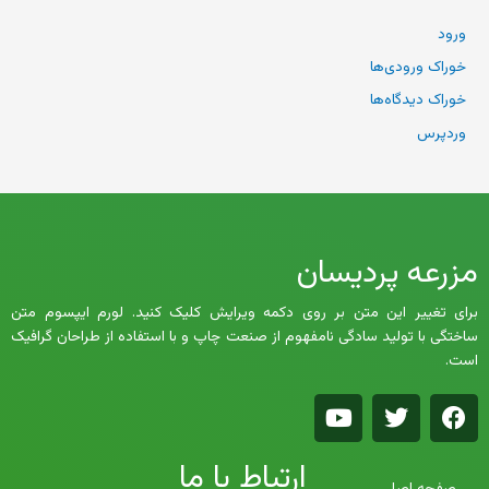
ورود
خوراک ورودی‌ها
خوراک دیدگاه‌ها
وردپرس
مزرعه پردیسان
برای تغییر این متن بر روی دکمه ویرایش کلیک کنید. لورم ایپسوم متن
ساختگی با تولید سادگی نامفهوم از صنعت چاپ و با استفاده از طراحان گرافیک
است.
Y
T
F
o
w
a
u
i
c
ارتباط با ما
t
t
e
صفحه اصلی