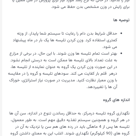
نیاز را بدانید. در حالی که نرخ رشد مورد نیاز برای پرورش در سن معین یا
برای زایش در وزن مشخص بدن حفظ می شود.
توصیه ها
حداقل شرایط بدن دام را رعایت تا سیستم شما پایدار، از وزنه
کمتری استفاده کرد. وزن کردن تلیسه ها یک بار در ماه پیشنهاد
می شود.
بهتر است تمام تلیسه ها وزن شوند. با این حال، در برخی از مزارع
به علت تعداد بالای تلیسه ها ممکن است به درستی انجام نشود.
در این صورت وزن کردن یک گروه به عنوان نماینده از تلیسه ها،
درهر قلم بار کفایت می کند. سودهای تلیسه و گروه را در مقایسه
با وزن معیار نظارت کنید. مدیریت در صورت نیاز استراتژی، خوراک
آن ها را تغییردهد.
اندازه های گروه
نگهداری گروه تلیسه درمرکز، به حداقل رساندن تنوع در اندازه، سن آن ها
در هر گروه و همچنین سیستم تغذیه دقیق مهم است. به طور معمول،
تلیسه ها پس از 4 ماهگی باید در رده های هم سن یا نزدیک به آن در
گروه های (90 کیلوگرم) نگهداری شوند. اغلب این به معنای داشتن گروه