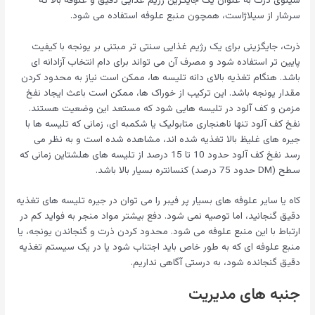
سیلوی ذرت به عنوان یک جایگزین رژیم غذایی دقیق و علوفه بالا که
سرشار از سیلاژاست، همچون منبع علوفه استفاده می شود.
ذرت، جایگزینی برای یک رژیم غذایی سنتی تر مبتنی بر یونجه با کیفیت
پایین تر استفاده شود و مصرف آن می تواند برای دام انتخاب آزادانه ای
باشد. هنگام تغذیه بالای دانه تلیسه ها، ممکن است نیاز به محدود کردن
مقدار یونجه باشد. این ترکیب از خوراک ها، ممکن است باعث ایجاد نفخ
مزمن و کف آلود در تلیسه هایی شود که مستعد این وضعیت هستند.
نفخ کف آلود تنها ناهنجاری متابولیک یا شکمبه ای، زمانی که تلیسه ها با
جیره های غلیظ بالا تغذیه شده اند، مشاهده شده است و به نظر می
رسد نفخ کف آلود حدود 10 تا 15 درصد از تلیسه های هلشتاین زمانی که
سطح (DM حدود 75 درصد) کنسانتره بسیار بالا باشد.
کاه یا سایر علوفه های بسیار پر فیبر را می توان در جیره تلیسه های تغذیه
دقیق گنجانید، اما توصیه نمی شود. دفع بیشتر مواد منجر به فواید کم در
ارتباط با این منبع علوفه می شود. محدود کردن ذرت و گنجاندن یونجه، یا
منبع علوفه ای که به طور خاص باید اجتناب شود یا در یک سیستم تغذیه
دقیق گنجانده شود، به درستی آگاهی نداریم.
جنبه های مدیریت