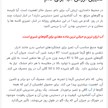
در محیط دامداری، ارزش آب برای دام، بسیار حائز اهمیت است. آیا تلیسه
و گاوهای مرتع، به آب آشامیدنی تمیز دسترسی دارند؟ در انبار لبنیات چند
بار در روز قدم می زنید؟ در این سفرهای روزانه در انبار، تمیزی کاسه ها یا
مخازن و در دسترس بودن آب را بررسی کنید.
آب ارزان ترین و حیاتی ترین ماده مغذی برای گاوهای شیری است.
تهیه منبع مناسب آب تمیز برای عملکردهای اساسی بدن مانند ادرار،
تنفس و دفع گرما ضروری است؛ 87 درصد شیر، آب است. میزان آب در
گاوهای شیری بین 56 تا 81 درصد وزن بدن آن ها متغیر است. به ازای هر
واحد وزن یک گاو شیری با تولید بالا در مقایسه با هر دام خشک نیاز به
آب بیشتری دارد. یک گاو شیرده 30 تا 50 گالن آب در روز مصرف می کند.
زمانی که دام استرس گرما را تجربه می کند، مصرف آب دو برابر و تامین
آن، اهمیت بیشتری پیدا می کند. برای حصول اطمینان از این که همه
گاوها از
آب
کافی و تمیز برخوردار هستند، یک روش مدیریتی لازم است.
دمای آب آشامیدنی، کیفیت و در دسترس بودن آن و میزان رطوبت موجود
در خوراک بر میزان آبی که یک گاو در طول روز می‌نوشد، تأثیر می‌گذارد.