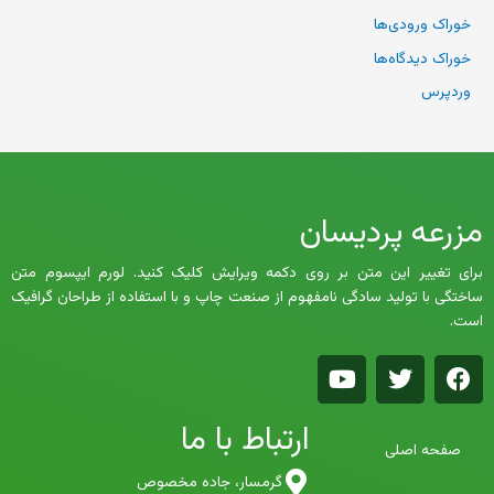
خوراک ورودی‌ها
خوراک دیدگاه‌ها
وردپرس
مزرعه پردیسان
برای تغییر این متن بر روی دکمه ویرایش کلیک کنید. لورم ایپسوم متن
ساختگی با تولید سادگی نامفهوم از صنعت چاپ و با استفاده از طراحان گرافیک
است.
Y
T
F
o
w
a
u
i
c
ارتباط با ما
t
t
e
صفحه اصلی
u
t
b
b
e
o
گرمسار، جاده مخصوص