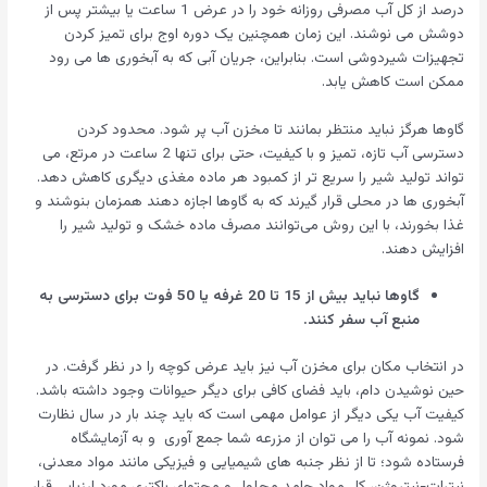
درصد از کل آب مصرفی روزانه خود را در عرض 1 ساعت یا بیشتر پس از
دوشش می نوشند. این زمان همچنین یک دوره اوج برای تمیز کردن
تجهیزات شیردوشی است. بنابراین، جریان آبی که به آبخوری ها می رود
ممکن است کاهش یابد.
گاوها هرگز نباید منتظر بمانند تا مخزن آب پر شود. محدود کردن
دسترسی آب تازه، تمیز و با کیفیت، حتی برای تنها 2 ساعت در مرتع، می
تواند تولید شیر را سریع تر از کمبود هر ماده مغذی دیگری کاهش دهد.
آبخوری ها در محلی قرار گیرند که به گاوها اجازه دهند همزمان بنوشند و
غذا بخورند، با این روش می‌توانند مصرف ماده خشک و تولید شیر را
افزایش دهند.
گاوها نباید بیش از 15 تا 20 غرفه یا 50 فوت برای دسترسی به
منبع آب سفر کنند.
در انتخاب مکان برای مخزن آب نیز باید عرض کوچه را در نظر گرفت. در
حین نوشیدن دام، باید فضای کافی برای دیگر حیوانات وجود داشته باشد.
کیفیت آب یکی دیگر از عوامل مهمی است که باید چند بار در سال نظارت
شود. نمونه آب را می توان از مزرعه شما جمع آوری و به آزمایشگاه
فرستاده شود؛ تا از نظر جنبه های شیمیایی و فیزیکی مانند مواد معدنی،
نیترات-نیتروژن، کل مواد جامد محلول و محتوای باکتری مورد ارزیابی قرار