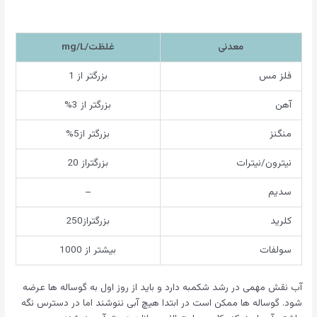
معدنی
غلظت/mg/L
فلز مس
بزرگتر از 1
آهن
بزرگتر از 3%
منگنز
بزرگتر از5%
نیترون/نیترات
بزرگتراز 20
سدیم
–
کلرید
بزرگتراز250
سولفات
بیشتر از 1000
آب نقش مهمی در رشد شکمبه دارد و باید از روز اول به گوساله ها عرضه
شود. گوساله ها ممکن است در ابتدا هیچ آبی ننوشند اما در دسترس نگه