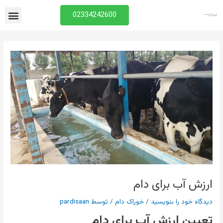
فتن
منو
02334242600
ه
حتوا
ارزش آب برای دام
دیدگاه‌ خود را بنویسید
/
خوراک دام
/ توسط
pardisaan
تعیین ارزش آب برای دام